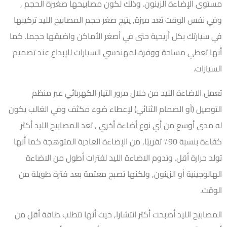
مستوى الإضاءة الزينون. وذلك لكون مصابيحها صغيرة الحجم ,
وفي نفس الوقت تعد ميزة, يتيح صغر حجم المصابيح الليد تركيبها
في سيارتك بكل أريحية حتى في أصغر الأماكن واضيقها حجما. كما
أنها تعطي مساحة ووفرة لمهندسي السيارات للإبداع عند تصميم
السيارات.
تعمل الاضاءة الليد من خلال مرور التيار الكهربائي عبر منظم
التوصيل (أو الصمام الثنائي) لإعطاء ضوء مكثف وفي الغالب يكون
له مدى أوسع من أي نوع أضاءة أخري , تعد المصابيح الليد أكثر
كفاءة بنسبة 90٪ تقريبًا, من الإضاءة العادية المتوهجة كما أنها
تولد حرارة أقل. وتدوم الاضاءة الليد لفترات أطول من الاضاءة
الهالوجينية أو الزينون, ولكنها تصبح معتمة بعد فترة طويلة من
الوقت.
المصابيح الليد أصبحت أكثر انتشارا, حيث أنها تتطلب طاقة أقل من